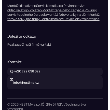
Montáž klimatizace
Servis klimatizace
Povinná revize
chladiva
Strojní chlazení
Montáž tepelného čerpadla
Povinný
servis tepelného čerpadla
Montáž fotovoltaiky na dům
Montáž
fotovoltaiky pro firmy
Elektroinstalace
Revize elektroinstalace
Důležité odkazy
Realizace
O naší firmě
Kontakt
Kontakt
+420 722 698 322
info@hestima.cz
© 2026 HESTIMA s.r.o. IČ: 294 57 521. Všechna práva
vyhrazena.