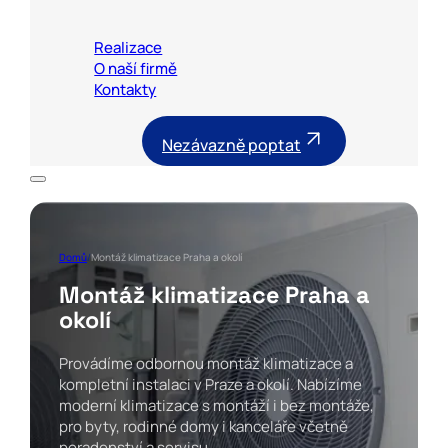
Realizace
O naší firmě
Kontakty
Nezávazně poptat
Domů
/
Montáž klimatizace Praha a okolí
Montáž klimatizace Praha a
okolí
Provádíme odbornou montáž klimatizace a
kompletní instalaci v Praze a okolí. Nabízíme
moderní klimatizace s montáží i bez montáže,
pro byty, rodinné domy i kanceláře včetně
poradenství a servisu.