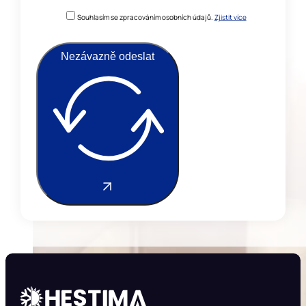
Souhlasím se zpracováním osobních údajů.
Zjistit více
Nezávazně odeslat