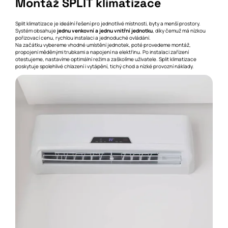
Montáž SPLIT klimatizace
Split klimatizace je ideální řešení pro jednotlivé místnosti, byty a menší prostory.
Systém obsahuje
jednu venkovní a jednu vnitřní jednotku
, díky čemuž má nízkou
pořizovací cenu, rychlou instalaci a jednoduché ovládání.
Na začátku vybereme vhodné umístění jednotek, poté provedeme montáž,
propojení měděnými trubkami a napojení na elektřinu. Po instalaci zařízení
otestujeme, nastavíme optimální režim a zaškolíme uživatele. Split klimatizace
poskytuje spolehlivé chlazení i vytápění, tichý chod a nízké provozní náklady.