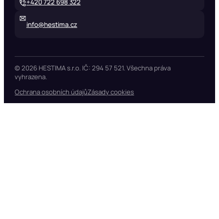
+420 722 698 322
info@hestima.cz
© 2026 HESTIMA s.r.o. IČ: 294 57 521. Všechna práva
vyhrazena.
Ochrana osobních údajů
Zásady cookies