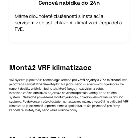
24
h
Cenová nabídka do
Máme dlouholeté zkušenosti s instalací a
servisem v oblasti chlazení, klimatizací, čerpadel a
FVE.
Montáž VRF klimatizace
VRF systém je pokročilá technologie určená pro
větší objekty a více místností
, kde
je potřeba samostatné řízení teplot. Na jednu nebo více venkovních jednotek lze
napojit desítky vnitřních jednotek, které fungují nezávisle na sobě.
Instalace začíná obhlídkou objektu a návrhem optimální konfigurace celého
systému. Následně provedeme montáž jednotek, chladivového okruhu a řídicího
systému. Po dokončení vše otestujeme, nastavíme režimy a vysvětlíme ovládání. VRF
klimatizace je extrémně úsporná, tichá a spolehlivá, takže je vhodná pro firmy,
kanceláře, hotely, haly nebo velké rodinné domy.