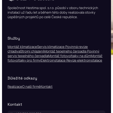
Společnost Hestima spol. s.r.o. působí v oboru technických
instalací už řadu let a během této doby realizovala stovky
úspěšných projektů po celé České republice.
Služby
Montáž klimatizace
Servis klimatizace
Povinná revize
chladiva
Strojní chlazení
Montáž tepelného čerpadla
Povinný
servis tepelného čerpadla
Montáž fotovoltaiky na dům
Montáž
fotovoltaiky pro firmy
Elektroinstalace
Revize elektroinstalace
Důležité odkazy
Realizace
O naší firmě
Kontakt
Kontakt