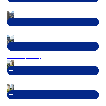
Elektroinstalace
Montáž FV pro firmy
Montáž FV pro domy
Servis tepelných čerpadel
Montáž tepelných čerpadel